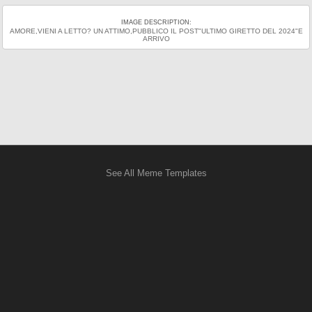
IMAGE DESCRIPTION:
AMORE,VIENI A LETTO? UN ATTIMO,PUBBLICO IL POST"ULTIMO GIRETTO DEL 2024"E
ARRIVO
See All Meme Templates