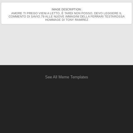
IMAGE DESCRIPTION:
AMORE TI PREGO VIENI A LETTO, È TARDI NON POSSO, DEVO LEGGERE IL
COMMENTO DI SAVIO.79 ALLE NUOVE IMMAGINI DELLA FERRARI TESTAROSSA
HOMMAGE DI TONY RAMIREZ
See All Meme Templates