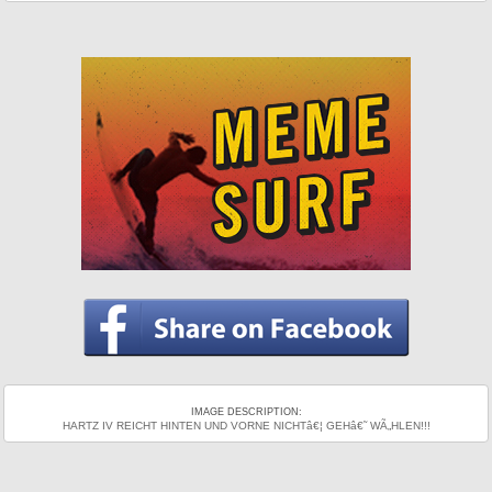
IMAGE DESCRIPTION:
HARTZ IV REICHT HINTEN UND VORNE NICHTâ€¦ GEHâ€˜ WÃ„HLEN!!!